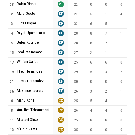
Robin Risser
23
PT
22
0
0
0
Malo Gusto
2
DF
23
5
1
4
Lucas Digne
3
DF
33
6
5
1
Dayot Upamecano
4
DF
28
8
7
1
Jules Kounde
5
DF
28
8
7
1
Ibrahima Konate
15
DF
27
2
1
1
William Saliba
17
DF
25
6
6
0
Theo Hernandez
19
DF
29
5
3
2
Lucas Hernandez
21
DF
30
0
0
0
Maxence Lacroix
26
DF
26
3
2
1
Manu Kone
6
CC
25
5
4
1
Aurelien Tchouameni
8
CC
26
4
4
0
Michael Olise
11
CC
25
8
8
0
N'Golo Kante
13
CC
35
0
0
0