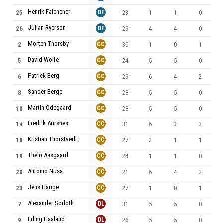
Henrik Falchener
25
DF
23
1
1
0
Julian Ryerson
26
DF
29
4
4
0
Morten Thorsby
2
CC
30
1
0
1
David Wolfe
5
CC
24
5
5
0
Patrick Berg
6
CC
29
6
4
2
Sander Berge
8
CC
28
5
5
0
Martin Odegaard
10
CC
28
5
5
0
Fredrik Aursnes
14
CC
31
6
3
3
Kristian Thorstvedt
18
CC
27
2
1
1
Thelo Aasgaard
19
CC
24
1
1
0
Antonio Nusa
20
CC
21
6
4
2
Jens Hauge
23
CC
27
1
0
1
Alexander Sörloth
7
DL
31
5
5
0
Erling Haaland
9
DL
26
5
5
0