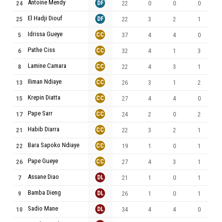
Antoine Mendy
24
DF
22
0
0
0
El Hadji Diouf
25
DF
22
3
2
1
Idrissa Gueye
5
CC
37
4
4
0
Pathe Ciss
6
CC
32
4
1
3
Lamine Camara
8
CC
22
4
3
1
Iliman Ndiaye
13
CC
26
3
1
2
Krepin Diatta
15
CC
27
4
4
0
Pape Sarr
17
CC
24
2
0
2
Habib Diarra
21
CC
22
3
2
1
Bara Sapoko Ndiaye
22
CC
19
1
0
1
Pape Gueye
26
CC
27
4
3
1
Assane Diao
7
DL
21
1
0
1
Bamba Dieng
9
DL
26
1
0
1
Sadio Mane
10
DL
34
4
4
0