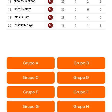
Nicolas Jackson
11
DL
25
4
2
2
Cherif Ndiaye
12
DL
30
0
0
0
Ismaila Sarr
18
DL
28
4
4
0
Ibrahim Mbaye
20
DL
18
4
1
3
Grupo A
Grupo B
Grupo C
Grupo D
Grupo E
Grupo F
Grupo G
Grupo H