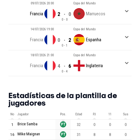
09/07/2026 20:00
Copa del Mundo
Francia
2
0
Marruecos
-
0 - 0
14/07/2026 19:00
Copa del Mundo
Francia
0
2
Espanha
-
0 - 1
18/07/2026 21:00
Copa del Mundo
Francia
4
6
Inglaterra
-
0 - 4
Estadísticas de la plantilla de
jugadores
No
Jugador
Pos.
Edad
PJ
11
Sus
M
Brice Samba
1
PT
32
0
0
0
Mike Maignan
16
PT
31
8
8
0