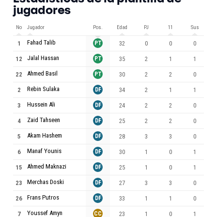
jugadores
No
Jugador
Pos.
Edad
PJ
11
Sus
M
Fahad Talib
1
PT
32
0
0
0
Jalal Hassan
12
PT
35
2
1
1
Ahmed Basil
22
PT
30
2
2
0
Rebin Sulaka
2
DF
34
2
1
1
Hussein Ali
3
DF
24
2
2
0
Zaid Tahseen
4
DF
25
2
2
0
Akam Hashem
5
DF
28
3
3
0
Manaf Younis
6
DF
30
1
0
1
Ahmed Maknazi
15
DF
25
1
0
1
Merchas Doski
23
DF
27
3
3
0
Frans Putros
26
DF
33
1
1
0
Youssef Amyn
7
CC
23
1
0
1