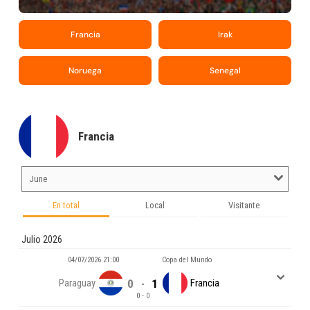
Francia
Irak
Noruega
Senegal
Francia
En total
Local
Visitante
Julio 2026
04/07/2026 21:00
Copa del Mundo
Paraguay
0
1
Francia
-
0 - 0