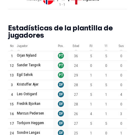
1 - 1
Estadísticas de la plantilla de
jugadores
No
Jugador
Pos.
Edad
PJ
11
Sus
M
Orjan Nyland
1
PT
36
5
5
0
Sander Tangvik
12
PT
24
0
0
0
Egil Selvik
13
PT
29
1
1
0
Kristoffer Ajer
3
DF
28
5
5
0
Leo Ostigard
4
DF
27
5
1
4
Fredrik Bjorkan
15
DF
28
1
1
0
Marcus Pedersen
16
DF
26
4
1
3
Torbjorn Heggem
17
DF
27
5
5
0
Sondre Langas
24
DF
25
1
0
1