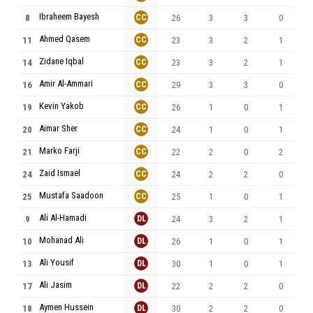
Ibraheem Bayesh
8
CC
26
3
3
0
Ahmed Qasem
11
CC
23
3
2
1
Zidane Iqbal
14
CC
23
3
2
1
Amir Al-Ammari
16
CC
29
3
3
0
Kevin Yakob
19
CC
26
1
0
1
Aimar Sher
20
CC
24
1
0
1
Marko Farji
21
CC
22
2
0
2
Zaid Ismael
24
CC
24
2
2
0
Mustafa Saadoon
25
CC
25
1
0
1
Ali Al-Hamadi
9
DL
24
3
2
1
Mohanad Ali
10
DL
26
1
0
1
Ali Yousif
13
DL
30
1
0
1
Ali Jasim
17
DL
22
2
2
0
Aymen Hussein
18
DL
30
2
2
0