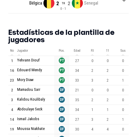
Bélgica
3
2
2
2
Senegal
DTE
TR
0 - 1
Estadísticas de la plantilla de
jugadores
No
Jugador
Pos.
Edad
PJ
11
Sus
M
Yehvann Diouf
1
PT
27
0
0
0
Edouard Mendy
16
PT
34
2
2
0
Mory Diaw
23
PT
33
3
2
1
Mamadou Sarr
2
DF
21
0
0
0
Kalidou Koulibaly
3
DF
35
2
2
0
Abdoulaye Seck
4
DF
34
1
1
0
Ismail Jakobs
14
DF
27
3
2
1
Moussa Niakhate
19
DF
30
4
4
0