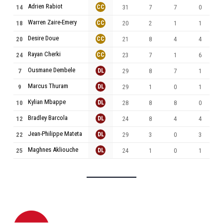
Adrien Rabiot
14
CC
31
7
7
0
Warren Zaire-Emery
18
CC
20
2
1
1
Desire Doue
20
CC
21
8
4
4
Rayan Cherki
24
CC
23
7
1
6
Ousmane Dembele
7
DL
29
8
7
1
Marcus Thuram
9
DL
29
1
0
1
Kylian Mbappe
10
DL
28
8
8
0
Bradley Barcola
12
DL
24
8
4
4
Jean-Philippe Mateta
22
DL
29
3
0
3
Maghnes Akliouche
25
DL
24
1
0
1