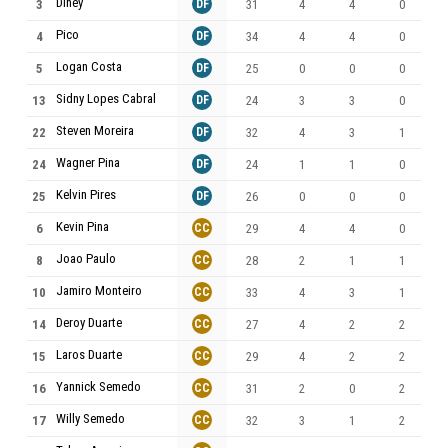
Diney
3
DF
31
4
4
0
Pico
4
DF
34
4
4
0
Logan Costa
5
DF
25
0
0
0
Sidny Lopes Cabral
13
DF
24
3
3
0
Steven Moreira
22
DF
32
4
3
1
Wagner Pina
24
DF
24
1
1
0
Kelvin Pires
25
DF
26
0
0
0
Kevin Pina
6
CC
29
4
4
0
Joao Paulo
8
CC
28
2
1
1
Jamiro Monteiro
10
CC
33
4
3
1
Deroy Duarte
14
CC
27
4
2
2
Laros Duarte
15
CC
29
4
2
2
Yannick Semedo
16
CC
31
2
0
2
Willy Semedo
17
CC
32
3
1
2