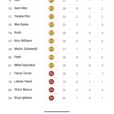
9
CC
22
2
1
1
Dani Olmo
10
CC
28
8
6
2
Yeremy Pino
11
CC
24
2
0
2
Alex Baena
15
CC
25
7
7
0
Rodri
16
CC
30
8
8
0
Nico Williams
17
CC
24
6
0
6
Martin Zubimendi
18
CC
27
1
0
1
Pedri
20
CC
24
8
5
3
Mikel Oyarzabal
21
CC
29
8
8
0
Ferran Torres
7
DL
26
8
1
7
Lamine Yamal
19
DL
19
8
7
1
Victor Munoz
25
DL
23
0
0
0
Borja Iglesias
26
DL
33
1
0
1