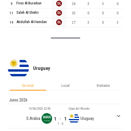
Firas Al-Buraikan
9
DL
26
3
3
0
Saleh Al-Shehri
11
DL
33
0
0
0
Abdullah Al-Hamdan
19
DL
27
3
0
3
Uruguay
En total
Local
Visitante
Junio 2026
15/06/2026 22:00
Copa del Mundo
S.Arabia
1
1
Uruguay
-
1 - 0