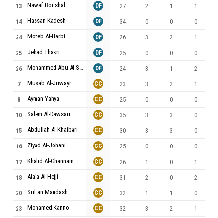
Nawaf Boushal
13
DF
27
2
1
1
Hassan Kadesh
14
DF
34
0
0
0
Moteb Al-Harbi
24
DF
26
3
2
1
Jehad Thakri
25
DF
25
0
0
0
Mohammed Abu Al-Shamat
26
DF
24
3
1
2
Musab Al-Juwayr
7
CC
23
3
2
1
Ayman Yahya
8
CC
25
0
0
0
Salem Al-Dawsari
10
CC
35
3
3
0
Abdullah Al-Khaibari
15
CC
30
3
3
0
Ziyad Al-Johani
16
CC
25
0
0
0
Khalid Al-Ghannam
17
CC
26
1
0
1
Ala'a Al-Hejji
18
CC
31
2
0
2
Sultan Mandash
20
CC
32
1
1
0
Mohamed Kanno
23
CC
32
3
2
1