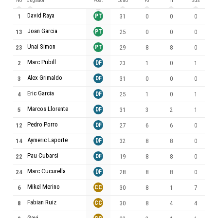
No
Jugador
Pos.
Edad
PJ
11
Sus
M
David Raya
1
PT
31
0
0
0
Joan Garcia
13
PT
25
0
0
0
Unai Simon
23
PT
29
8
8
0
Marc Pubill
2
DF
23
1
0
1
Alex Grimaldo
3
DF
31
0
0
0
Eric Garcia
4
DF
25
1
0
1
Marcos Llorente
5
DF
31
3
2
1
Pedro Porro
12
DF
27
6
6
0
Aymeric Laporte
14
DF
32
8
8
0
Pau Cubarsi
22
DF
19
8
8
0
Marc Cucurella
24
DF
28
8
8
0
Mikel Merino
6
CC
30
8
1
7
Fabian Ruiz
8
CC
30
8
4
4
Gavi