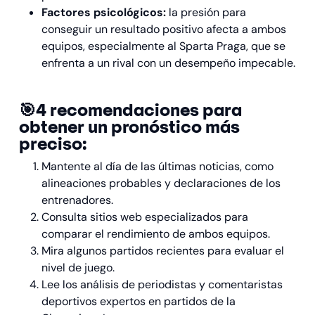
Factores psicológicos:
la presión para
conseguir un resultado positivo afecta a ambos
equipos, especialmente al Sparta Praga, que se
enfrenta a un rival con un desempeño impecable.
🎯4 recomendaciones para
obtener un pronóstico más
preciso:
Mantente al día de las últimas noticias, como
alineaciones probables y declaraciones de los
entrenadores.
Consulta sitios web especializados para
comparar el rendimiento de ambos equipos.
Mira algunos partidos recientes para evaluar el
nivel de juego.
Lee los análisis de periodistas y comentaristas
deportivos expertos en partidos de la