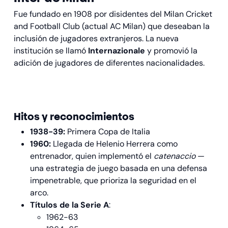
Fue fundado en 1908 por disidentes del Milan Cricket
and Football Club (actual AC Milan) que deseaban la
inclusión de jugadores extranjeros. La nueva
institución se llamó
Internazionale
y promovió la
adición de jugadores de diferentes nacionalidades.
Hitos y reconocimientos
1938-39:
Primera Copa de Italia
1960:
Llegada de Helenio Herrera como
entrenador, quien implementó el
catenaccio
—
una estrategia de juego basada en una defensa
impenetrable, que prioriza la seguridad en el
arco.
Títulos de la Serie A
:
1962-63