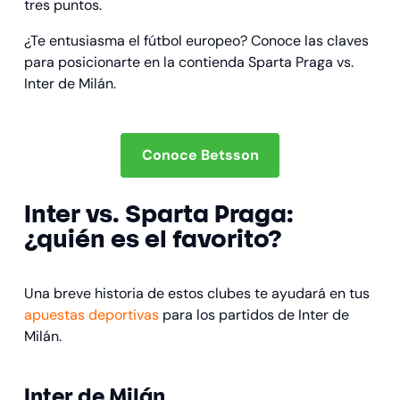
tres puntos.
¿Te entusiasma el fútbol europeo? Conoce las claves
para posicionarte en la contienda Sparta Praga vs.
Inter de Milán.
Conoce Betsson
Inter vs. Sparta Praga:
¿quién es el favorito?
Una breve historia de estos clubes te ayudará en tus
apuestas deportivas
para los partidos de Inter de
Milán.
Inter de Milán