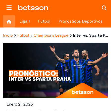
Liga 1
Fútbol
Pronósticos Deportivos
Inicio
Fútbol
Champions League
Inter vs. Sparta Praga: todo lo que necesitas para tu pronóstico
Enero 21, 2025