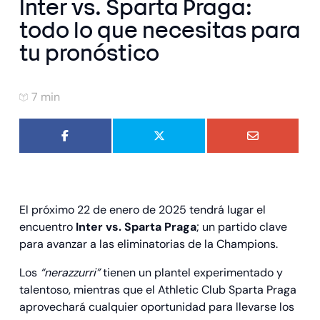
Inter vs. Sparta Praga:
todo lo que necesitas para
tu pronóstico
7 min
El próximo 22 de enero de 2025 tendrá lugar el
encuentro
Inter vs. Sparta Praga
; un partido clave
para avanzar a las eliminatorias de la Champions.
Los
“nerazzurri”
tienen un plantel experimentado y
talentoso, mientras que el Athletic Club Sparta Praga
aprovechará cualquier oportunidad para llevarse los