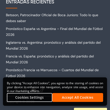
ENTRADAS RECIENTES
Betsson, Patrocinador Oficial de Boca Juniors: Todo lo que
debes saber
Pronóstico España vs Argentina – Final del Mundial de Fútbol
2026
Inglaterra vs. Argentina: pronóstico y análisis del partido del
Mundial 2026
Francia vs. España: pronóstico y análisis del partido del
Mundial 2026
Pronóstico Francia vs Marruecos – Cuartos del Mundial de
Fútbol 2026
By clicking “Accept All Cookies”, you agree to the storing of cookies on
your device to enhance site navigation, analyze site usage, and assist
in our marketing efforts.
Cookies Settings
Accept All Cookies
Copyright © 2026