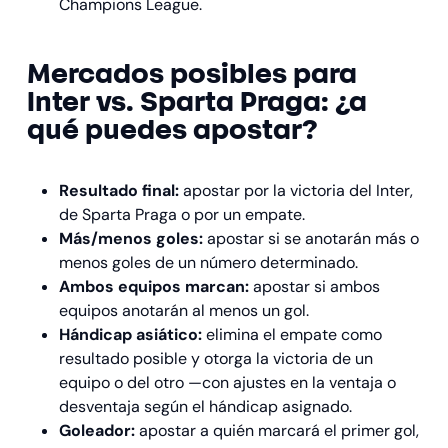
Champions League.
Mercados posibles para
Inter vs. Sparta Praga: ¿a
qué puedes apostar?
Resultado final:
apostar por la victoria del Inter,
de Sparta Praga o por un empate.
Más/menos goles:
apostar si se anotarán más o
menos goles de un número determinado.
Ambos equipos marcan:
apostar si ambos
equipos anotarán al menos un gol.
Hándicap asiático:
elimina el empate como
resultado posible y otorga la victoria de un
equipo o del otro —con ajustes en la ventaja o
desventaja según el hándicap asignado.
Goleador:
apostar a quién marcará el primer gol,