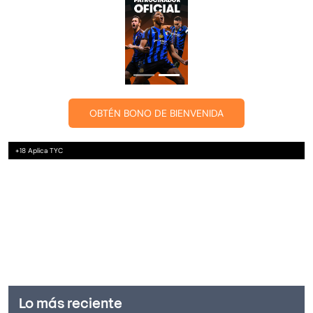
REGÍSTRATE YA
+18
Lo más reciente