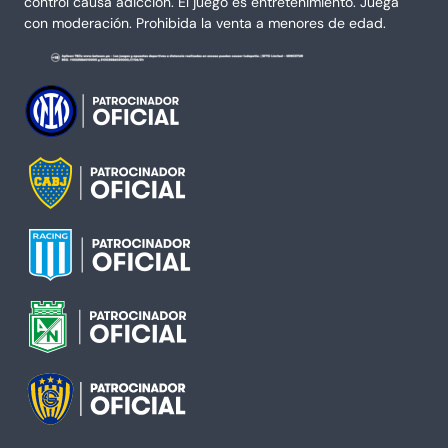
control causa adicción. El juego es entretenimiento. Juega
con moderación. Prohibida la venta a menores de edad.