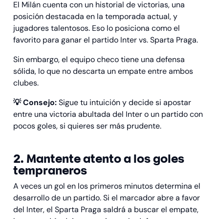
El Milán cuenta con un historial de victorias, una
posición destacada en la temporada actual, y
jugadores talentosos. Eso lo posiciona como el
favorito para ganar el partido Inter vs. Sparta Praga.
Sin embargo, el equipo checo tiene una defensa
sólida, lo que no descarta un empate entre ambos
clubes.
💡 Consejo:
Sigue tu intuición y decide si apostar
entre una victoria abultada del Inter o un partido con
pocos goles, si quieres ser más prudente.
2. Mantente atento a los goles
tempraneros
A veces un gol en los primeros minutos determina el
desarrollo de un partido. Si el marcador abre a favor
del Inter, el Sparta Praga saldrá a buscar el empate,