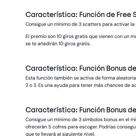
Característica: Función de Free 
Consigue un mínimo de 3 scatters para activar la 
El premio son 10 giros gratis que vienen con un mu
se te añadirán 10 giros gratis.
Característica: Función Bonus d
Esta función también se activa de forma aleatoria
2 o 3. Es una ayuda para tener más chances de act
Característica: Función Bonus d
Consigue un mínimo de 3 símbolos bonus en el mis
ofrecerán 5 cofres para escoger. Podrías consegu
que te llevará al siguiente nivel.