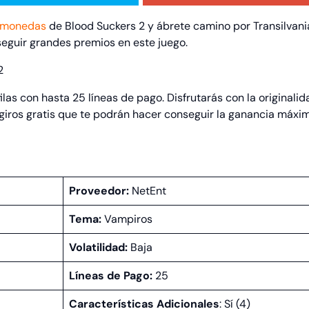
amonedas
de Blood Suckers 2 y ábrete camino por Transilvani
seguir grandes premios en este juego.
ilas con hasta 25 líneas de pago. Disfrutarás con la originali
y giros gratis que te podrán hacer conseguir la ganancia máxi
Proveedor:
NetEnt
Tema:
Vampiros
Volatilidad:
Baja
Líneas de Pago:
25
Características Adicionales
: Sí (4)