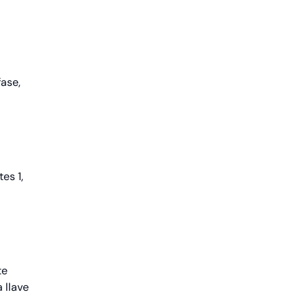
fase,
es 1,
te
 llave