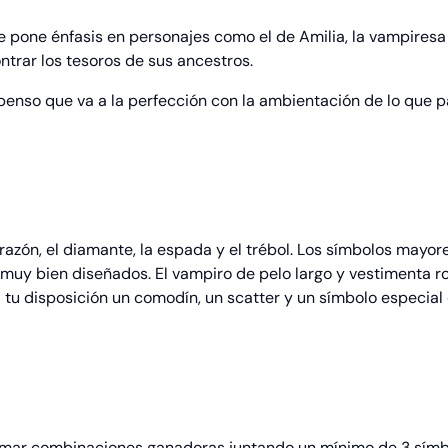
 pone énfasis en personajes como el de Amilia, la vampiresa
trar los tesoros de sus ancestros.
penso que va a la perfección con la ambientación de lo que 
zón, el diamante, la espada y el trébol. Los símbolos mayor
uy bien diseñados. El vampiro de pelo largo y vestimenta ro
 tu disposición un comodín, un scatter y un símbolo especial 
rmar combinaciones ganadoras juntando un mínimo de 3 sím