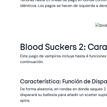
idénticos. Los pagos se hacen de izquierda a de
Blood Suckers 2: Cara
Este juego de vampiros incluye hasta 4 funciones
continuación.
Característica: Función de Dispa
De forma aleatoria, en rondas en donde saques 2 
disparará su ballesta para añadir un scatter suple
spins.