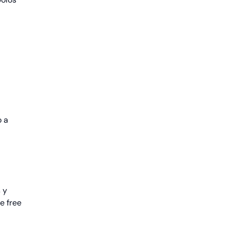
o a
 y
e free