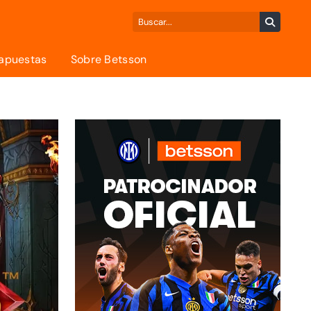
 apuestas
Sobre Betsson