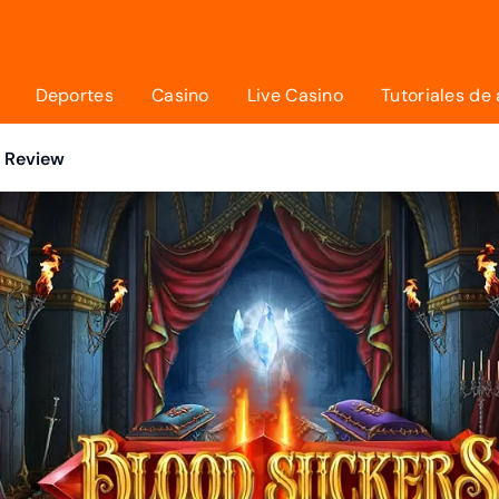
Deportes
Casino
Live Casino
Tutoriales de
t Review