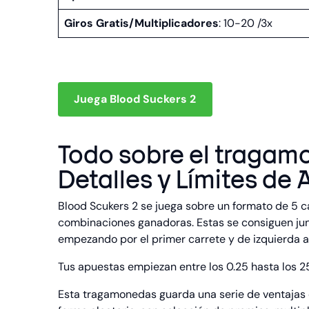
Giros Gratis/Multiplicadores
: 10-20 /3x
Juega Blood Suckers 2
Todo sobre el tragam
Detalles y Límites de
Blood Scukers 2 se juega sobre un formato de 5 ca
combinaciones ganadoras. Estas se consiguen jun
empezando por el primer carrete y de izquierda a
Tus apuestas empiezan entre los 0.25 hasta los 2
Esta tragamonedas guarda una serie de ventajas 