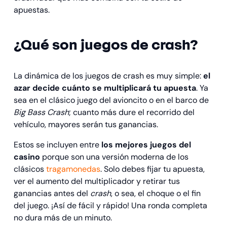
apuestas.
¿Qué son juegos de crash?
La dinámica de los juegos de crash es muy simple:
el
azar decide cuánto se multiplicará tu apuesta
. Ya
sea en el clásico juego del avioncito o en el barco de
Big Bass Crash
; cuanto más dure el recorrido del
vehículo, mayores serán tus ganancias.
Estos se incluyen entre
los mejores juegos del
casino
porque son una versión moderna de los
clásicos
tragamonedas
. Solo debes fijar tu apuesta,
ver el aumento del multiplicador y retirar tus
ganancias antes del
crash
, o sea, el choque o el fin
del juego. ¡Así de fácil y rápido! Una ronda completa
no dura más de un minuto.