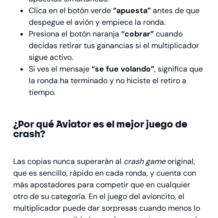
Clica en el botón verde
“apuesta”
antes de que
despegue el avión y empiece la ronda.
Presiona el botón naranja
“cobrar”
cuando
decidas retirar tus ganancias si el multiplicador
sigue activo.
Si ves el mensaje
“se fue volando”
, significa que
la ronda ha terminado y no hiciste el retiro a
tiempo.
¿Por qué Aviator es el mejor juego de
crash?
Las copias nunca superarán al
crash game
original,
que es sencillo, rápido en cada ronda, y cuenta con
más apostadores para competir que en cualquier
otro de su categoría. En el juego del avioncito, el
multiplicador puede dar sorpresas cuando menos lo