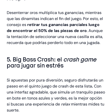
Desenterrar oros multiplica tus ganancias, mientras
que las dinamitas indican el fin del juego. Por esto, el
consejo es
retirar tus ganancias parciales luego
de encontrar el 50%
de las piezas de oro
. Aunque
la tentación de seleccionar una nueva casilla es alta,
recuerda que podrías perderlo todo en una jugada.
5. Big Bass Crash: el
crash game
para jugar sin estrés
Si apuestas por pura diversión,
seguro disfrutarás un
paseo en el quinto juego de crash de esta lista
.
Con
una interfaz agradable, que simula un tranquilo paseo
en bote en tonos azules y verdes, es la mejor opción
si buscas una experiencia de
relax
mientras mides tu
suerte.