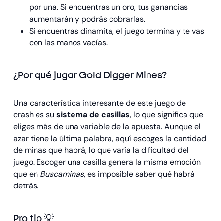
por una. Si encuentras un oro, tus ganancias
aumentarán y podrás cobrarlas.
Si encuentras dinamita, el juego termina y te vas
con las manos vacías.
¿Por qué jugar Gold Digger Mines?
Una característica interesante de este juego de
crash es su
sistema de casillas
, lo que significa que
eliges más de una variable de la apuesta. Aunque el
azar tiene la última palabra, aquí escoges la cantidad
de minas que habrá, lo que varía la dificultad del
juego. Escoger una casilla genera la misma emoción
que en
Buscaminas
, es imposible saber qué habrá
detrás.
Pro tip 💡