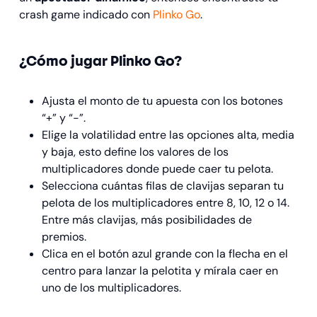
crash game indicado con
Plinko Go
.
¿Cómo jugar Plinko Go?
Ajusta el monto de tu apuesta con los botones
“+” y “-”.
Elige la volatilidad
entre las opciones alta, media
y baja, esto define los valores de los
multiplicadores donde puede caer tu pelota.
Selecciona cuántas filas de clavijas separan tu
pelota de los multiplicadores entre 8, 10, 12 o 14.
Entre más clavijas, más posibilidades de
premios.
Clica en el botón azul grande con la flecha en el
centro para lanzar la pelotita y mírala caer en
uno de los multiplicadores.