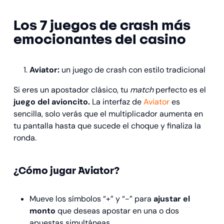
Los 7 juegos de crash más
emocionantes del casino
Aviator:
un juego de crash con estilo tradicional
Si eres un apostador clásico, tu
match
perfecto es el
juego del avioncito.
La interfaz de
Aviator
es
sencilla, solo verás que el multiplicador aumenta en
tu pantalla hasta que sucede el choque y finaliza la
ronda.
¿Cómo jugar Aviator?
Mueve los símbolos “+” y “-” para
ajustar el
monto
que deseas apostar en una o dos
apuestas simultáneas.