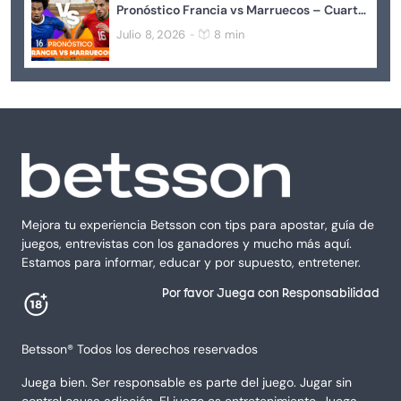
Pronóstico Francia vs Marruecos – Cuartos del Mundial de Fútbol 2026
Julio 8, 2026
8 min
-
Mejora tu experiencia Betsson con tips para apostar, guía de
juegos, entrevistas con los ganadores y mucho más aquí.
Estamos para informar, educar y por supuesto, entretener.
Por favor Juega con Responsabilidad
Betsson® Todos los derechos reservados
Juega bien. Ser responsable es parte del juego. Jugar sin