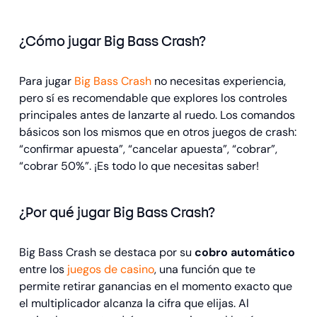
¿Cómo jugar Big Bass Crash?
Para jugar
Big Bass Crash
no necesitas experiencia,
pero sí es recomendable que explores los controles
principales antes de lanzarte al ruedo. Los comandos
básicos son los mismos que en otros juegos de crash:
“confirmar apuesta”, “cancelar apuesta”, “cobrar”,
“cobrar 50%”. ¡Es todo lo que necesitas saber!
¿Por qué jugar Big Bass Crash?
Big Bass Crash se destaca por su
cobro automático
entre los
juegos de casino
, una función que te
permite retirar ganancias en el momento exacto que
el multiplicador alcanza la cifra que elijas. Al