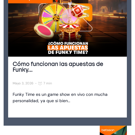
Cómo funcionan las apuestas de
Funky...
Mayo 3, 2026
-
7 min
Funky Time es un game show en vivo con mucha
personalidad, ya que si bien…