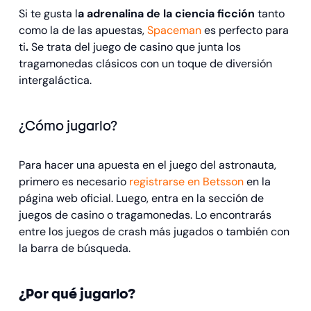
Si te gusta l
a adrenalina de la ciencia ficción
tanto
como la de las apuestas,
Spaceman
es perfecto para
ti
.
Se trata del juego de casino que junta los
tragamonedas clásicos con un toque de diversión
intergaláctica.
¿Cómo jugarlo?
Para hacer una apuesta en el juego del astronauta,
primero es necesario
registrarse en Betsson
en la
página web oficial. Luego, entra en la sección de
juegos de casino o tragamonedas. Lo encontrarás
entre los juegos de crash más jugados o también con
la barra de búsqueda.
¿Por qué jugarlo?