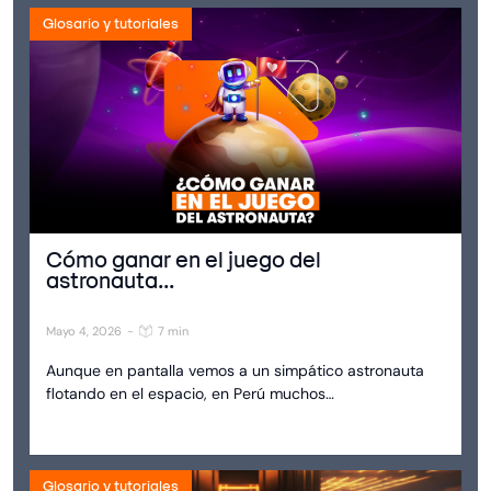
Glosario y tutoriales
Cómo ganar en el juego del
astronauta...
Mayo 4, 2026
-
7 min
Aunque en pantalla vemos a un simpático astronauta
flotando en el espacio, en Perú muchos…
Glosario y tutoriales