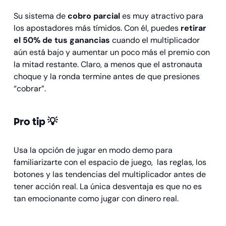
Su sistema de
cobro parcial
es muy atractivo para
los apostadores más tímidos. Con él, puedes
retirar
el 50% de tus ganancias
cuando el multiplicador
aún está bajo y aumentar un poco más el premio con
la mitad restante. Claro, a menos que el astronauta
choque y la ronda termine antes de que presiones
“cobrar”.
Pro tip 💡
Usa la opción de jugar en modo demo para
familiarizarte con el espacio de juego, las reglas, los
botones y las tendencias del multiplicador antes de
tener acción real. La única desventaja es que no es
tan emocionante como jugar con dinero real.