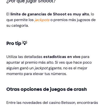
¿Por qué jugar Shooot?
El
límite de ganancias de Shooot es muy alto
, lo
que permite los
jackpots
o premios más jugosos de
su categoría.
Pro tip 💡
Utiliza las detalladas
estadísticas en vivo
para
apuntar al premio más alto. Si ves que hace poco
alguien ganó un
jackpot
gigante, no es el mejor
momento para elevar tus números.
Otras opciones de juegos de crash
Entre las novedades del casino Betsson, encontrarás