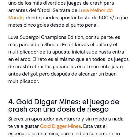
uno de los más divertidos juegos de crash para
amantes del fútbol. Se trata de
Luva Melhor do
Mundo
, donde puedes apostar hasta de 500 s/ a que
metes cinco goles desde el punto penal.
Luva Supergol Champions Edition, por su parte, es
más parecido a Shooot. En él, lanzas el balón y el
multiplicador de tu apuesta inicial sube hasta entra
en el arco. El reto es el mismo que en todos los juegos
de crash: retirar las ganancias en el momento justo,
antes del gol, pero después de alcanzar un buen
multiplicador.
4. Gold Digger Mines: el juego de
crash con una dosis de riesgo
Si eres un apostador aventurero y
sin miedo a nada,
te va a gustar
Gold Digger Mines
. Esta vez el
escenario es una mina, como indica su nombre en