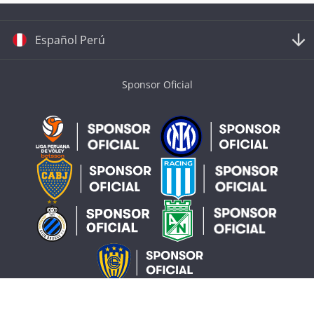
Español Perú
Sponsor Oficial