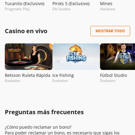
Tucanito (Exclusivo)
Pirots 5 (Exclusivo)
Mines
Pragmatic Play
Elk Studios
Hacksaw
Casino en vivo
MOSTRAR TODO
Betsson Ruleta Rápida
Ice Fishing
Fútbol Studio
Evolution
Evolution
Evolution
Preguntas más frecuentes
¿Cómo puedo reclamar un bono?
Para poder reclamar un bono, es necesario que sigas los