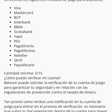
Visa
Mastercard
BCP
Interbank
BBVA
Scotiabank
Yape
Plin
PagoDirecto
PageEfectivo
Neteller
Skrill
Paysafecard
Cantidad mínima: S/15
¿Cómo puedo verificar mi cuenta?
Betsson puede solicitar la verificación de tu cuenta de juego
para garantizar tu seguridad y en relación con las
regulaciones de prevención contra el lavado de dinero.
Tan pronto como recibas una notificación en tu cuenta de
juego para entrar en el proceso de verificación, es necesario
que subas tu documentación dentro de la cuenta para mayor