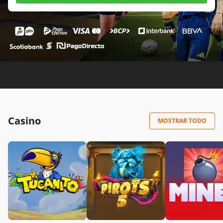
Casino
MOSTRAR TODO