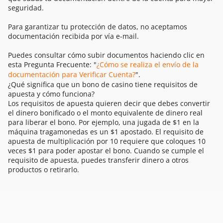
seguridad.
Para garantizar tu protección de datos, no aceptamos
documentación recibida por vía e-mail.
Puedes consultar cómo subir documentos haciendo clic en
esta Pregunta Frecuente: "
¿Cómo se realiza el envío de la
documentación para Verificar Cuenta?
".
¿Qué significa que un bono de casino tiene requisitos de
apuesta y cómo funciona?
Los requisitos de apuesta quieren decir que debes convertir
el dinero bonificado o el monto equivalente de dinero real
para liberar el bono. Por ejemplo, una jugada de $1 en la
máquina tragamonedas es un $1 apostado. El requisito de
apuesta de multiplicación por 10 requiere que coloques 10
veces $1 para poder apostar el bono. Cuando se cumple el
requisito de apuesta, puedes transferir dinero a otros
productos o retirarlo.