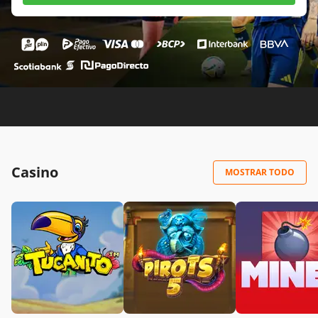
Casino
MOSTRAR TODO