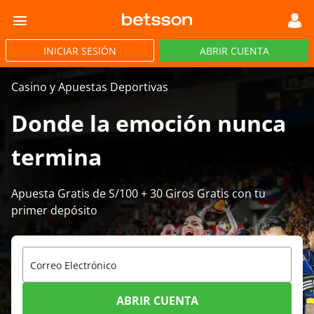
INICIAR SESIÓN
ABRIR CUENTA
Casino y Apuestas Deportivas
Donde la emoción nunca
termina
Apuesta Gratis de S/100 + 30 Giros Gratis con tu
primer depósito
Correo Electrónico
ABRIR CUENTA