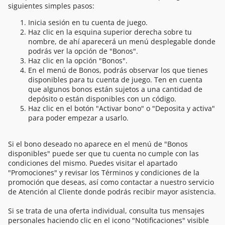
siguientes simples pasos:
Inicia sesión en tu cuenta de juego.
Haz clic en la esquina superior derecha sobre tu
nombre, de ahí aparecerá un menú desplegable donde
podrás ver la opción de "Bonos".
Haz clic en la opción "Bonos".
En el menú de Bonos, podrás observar los que tienes
disponibles para tu cuenta de juego. Ten en cuenta
que algunos bonos están sujetos a una cantidad de
depósito o están disponibles con un código.
Haz clic en el botón "Activar bono" o "Deposita y activa"
para poder empezar a usarlo.
Si el bono deseado no aparece en el menú de "Bonos
disponibles" puede ser que tu cuenta no cumple con las
condiciones del mismo. Puedes visitar el apartado
"Promociones" y revisar los Términos y condiciones de la
promoción que deseas, así como contactar a nuestro servicio
de Atención al Cliente donde podrás recibir mayor asistencia.
Si se trata de una oferta individual, consulta tus mensajes
personales haciendo clic en el icono "Notificaciones" visible