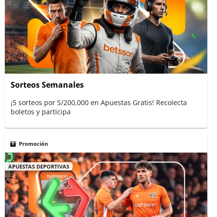
Sorteos Semanales
¡5 sorteos por S/200,000 en Apuestas Gratis! Recolecta
boletos y participa
Promoción
APUESTAS DEPORTIVAS