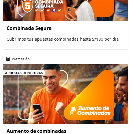
Combinada Segura
Cubrimos tus apuestas combinadas hasta S/180 por día
Promoción
APUESTAS DEPORTIVAS
Aumento de combinadas