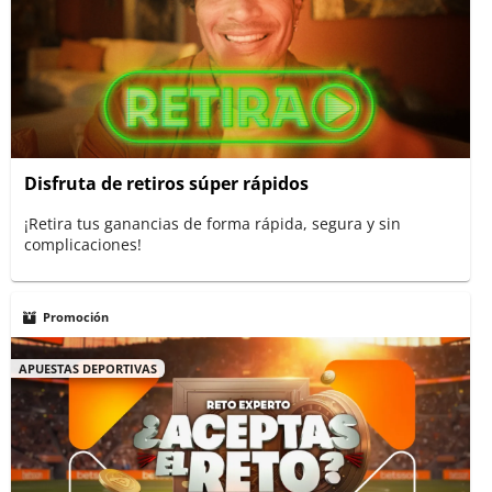
Disfruta de retiros súper rápidos
¡Retira tus ganancias de forma rápida, segura y sin
complicaciones!
Promoción
APUESTAS DEPORTIVAS