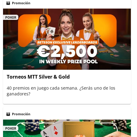
Promoción
POKER
Torneos MTT Silver & Gold
40 premios en juego cada semana. ¿Serás uno de los
ganadores?
Promoción
POKER