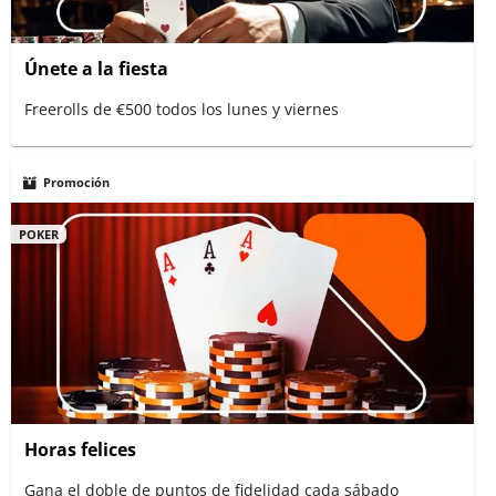
Únete a la fiesta
Freerolls de €500 todos los lunes y viernes
Promoción
POKER
Horas felices
Gana el doble de puntos de fidelidad cada sábado