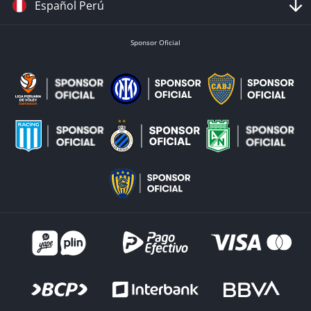
Español Perú
Sponsor Oficial