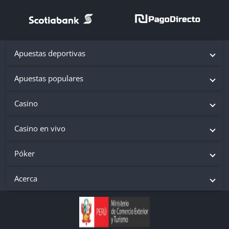
Apuestas deportivas
Apuestas populares
Casino
Casino en vivo
Póker
Acerca