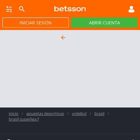
INICIAR SESIÓN
ABRIR CUENTA
CASINO EN VIVO
JACKPOTS
PÓKER
PROMOCIONES
APP
inicio
apuestas deportivas
voleibol
brasil
brasil superliga f