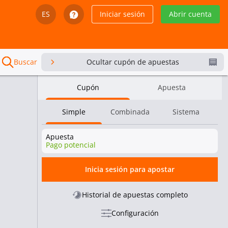
ES
Iniciar sesión
Abrir cuenta
English
Español Perú
Buscar
Ocultar cupón de apuestas
Cupón
Apuesta
Simple
Combinada
Sistema
Apuesta
Pago potencial
Inicia sesión para apostar
Historial de apuestas completo
Configuración