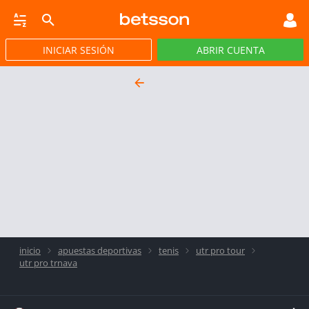
INICIAR SESIÓN
ABRIR CUENTA
CASINO EN VIVO
JACKPOTS
PÓKER
PROMOCIONES
APP
inicio
apuestas deportivas
tenis
utr pro tour
utr pro trnava