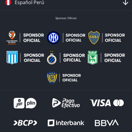
Español Perú
Sponsor Oficial