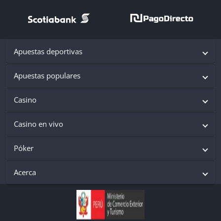
Apuestas deportivas
Apuestas populares
Casino
Casino en vivo
Póker
Acerca