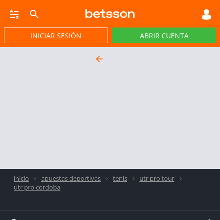
INICIAR SESIÓN
ABRIR CUENTA
CASINO EN VIVO
JACKPOTS
PÓKER
PROMOCIONES
APP
inicio
apuestas deportivas
tenis
utr pro tour
utr pro cordoba