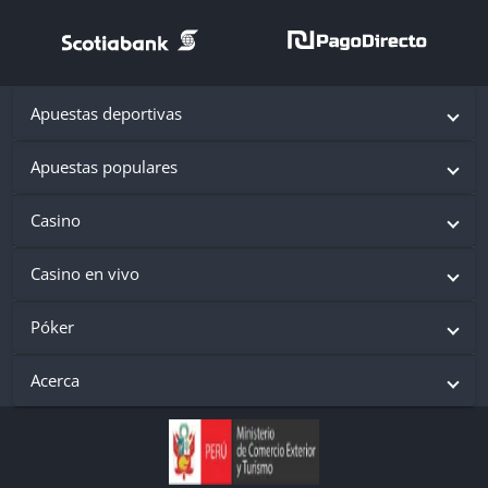
Apuestas deportivas
Apuestas populares
Casino
Casino en vivo
Póker
Acerca