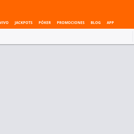
 VIVO
JACKPOTS
PÓKER
PROMOCIONES
BLOG
APP