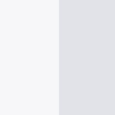
Haz clic en el icono
Síguenos en
de la 'Estrella' para
agregar a Favoritos
Sponsor Oficial