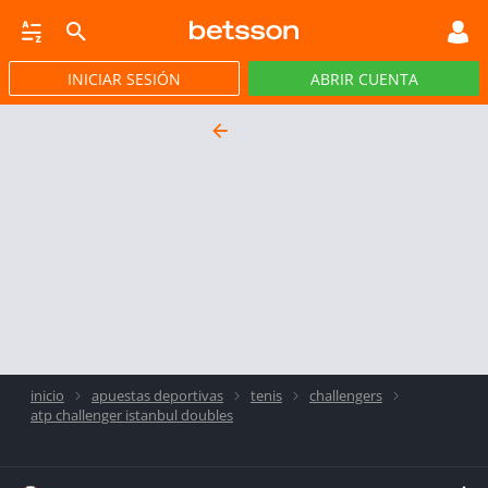
INICIAR SESIÓN
ABRIR CUENTA
CASINO EN VIVO
JACKPOTS
PÓKER
PROMOCIONES
APP
inicio
apuestas deportivas
tenis
challengers
atp challenger istanbul doubles