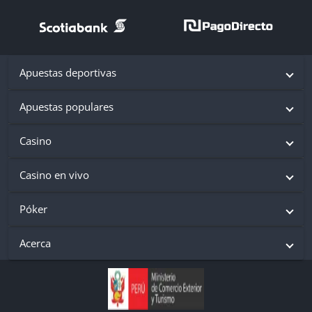
Apuestas deportivas
Apuestas populares
Casino
Casino en vivo
Póker
Acerca