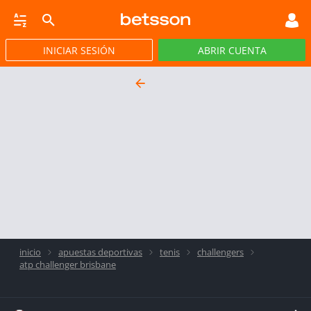
INICIAR SESIÓN
ABRIR CUENTA
CASINO EN VIVO
JACKPOTS
PÓKER
PROMOCIONES
APP
inicio
apuestas deportivas
tenis
challengers
atp challenger brisbane