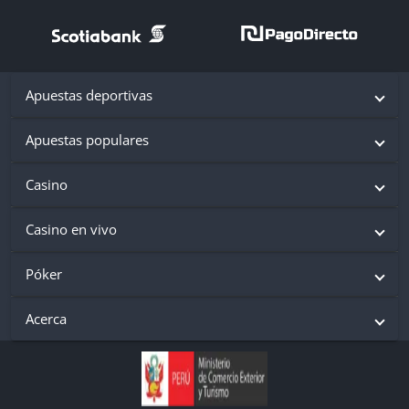
Apuestas deportivas
Apuestas populares
Casino
Casino en vivo
Póker
Acerca