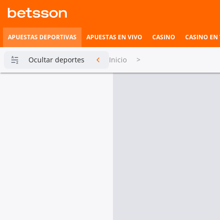
APUESTAS DEPORTIVAS
APUESTAS EN VIVO
CASINO
CASINO EN
Ocultar deportes
Inicio
>
Inicio
Reto Experto
Torneos de
apuestas
Cuotas
mejoradas
Transmisiones
en vivo
Favoritos