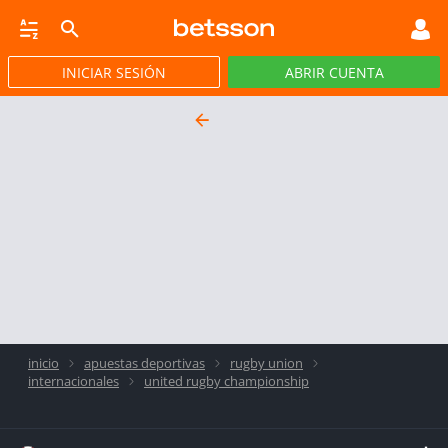
INICIAR SESIÓN
ABRIR CUENTA
CASINO EN VIVO
JACKPOTS
PÓKER
PROMOCIONES
APP
inicio
apuestas deportivas
rugby union
internacionales
united rugby championship