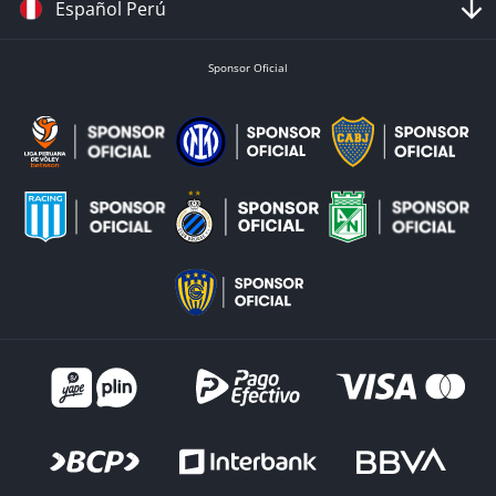
Español Perú
Sponsor Oficial