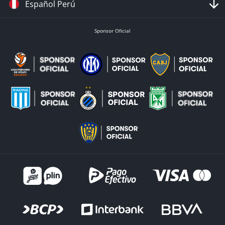
Español Perú
Sponsor Oficial