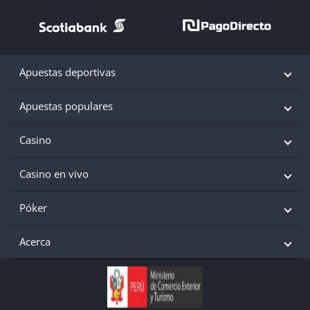
Apuestas deportivas
Apuestas populares
Casino
Casino en vivo
Póker
Acerca