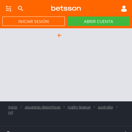
INICIAR SESIÓN
ABRIR CUENTA
CASINO EN VIVO
JACKPOTS
PÓKER
PROMOCIONES
APP
inicio
apuestas deportivas
rugby league
australia
nrl