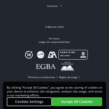
Licencias
© Betsson 2026
Por favor,
juega con responsabilidad.
Términos y condiciones
Reglas de juego
Política de cookies
Política de privacidad
By clicking “Accept All Cookies”, you agree to the storing of cookies on
Juego responsable
Opciones de pago
your device to enhance site navigation, analyze site usage, and assist
in our marketing efforts.
Cookies Settings
Accept All Cookies