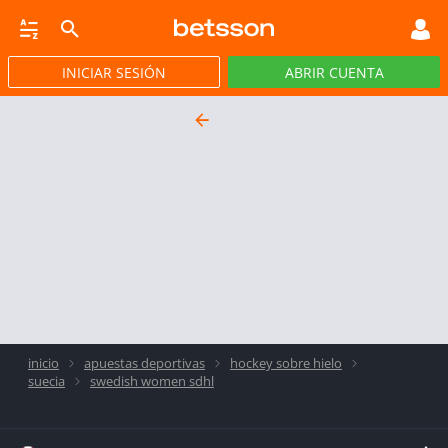
INICIAR SESIÓN
ABRIR CUENTA
CASINO EN VIVO
JACKPOTS
PÓKER
PROMOCIONES
APP
inicio
apuestas deportivas
hockey sobre hielo
suecia
swedish women sdhl