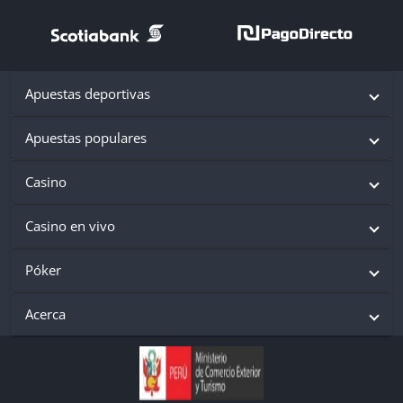
Apuestas deportivas
Apuestas populares
Casino
Casino en vivo
Póker
Acerca