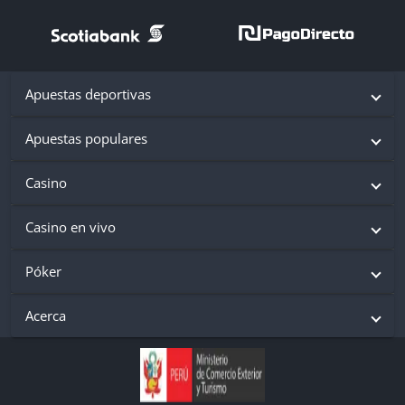
Apuestas deportivas
Apuestas populares
Casino
Casino en vivo
Póker
Acerca