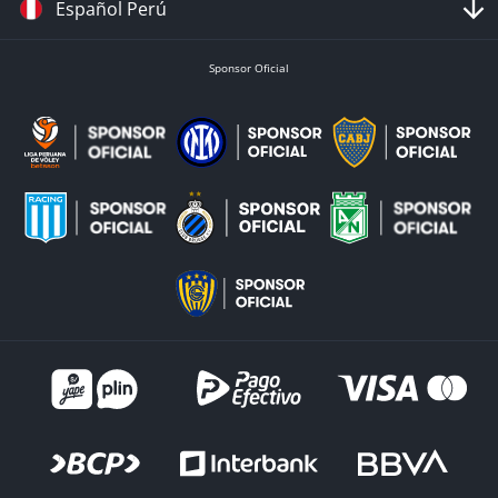
Español Perú
Sponsor Oficial