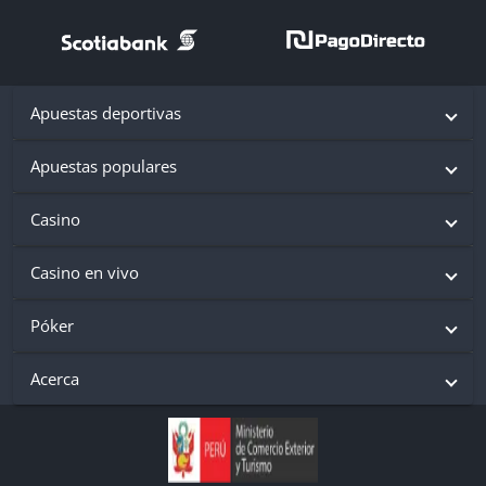
Apuestas deportivas
Apuestas populares
Casino
Casino en vivo
Póker
Acerca