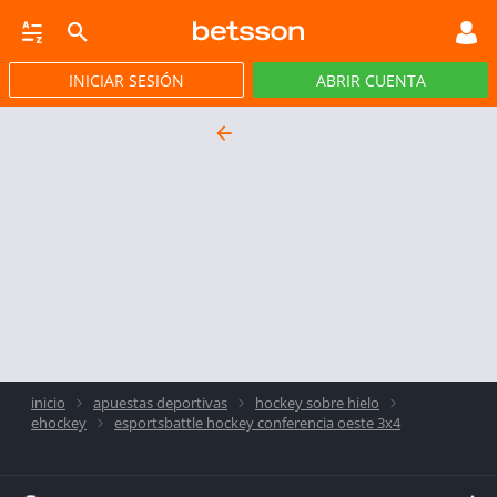
INICIAR SESIÓN
ABRIR CUENTA
CASINO EN VIVO
JACKPOTS
PÓKER
PROMOCIONES
APP
inicio
apuestas deportivas
hockey sobre hielo
ehockey
esportsbattle hockey conferencia oeste 3x4