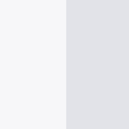
Haz clic en el icono
Síguenos en
de la 'Estrella' para
agregar a Favoritos
Sponsor Oficial