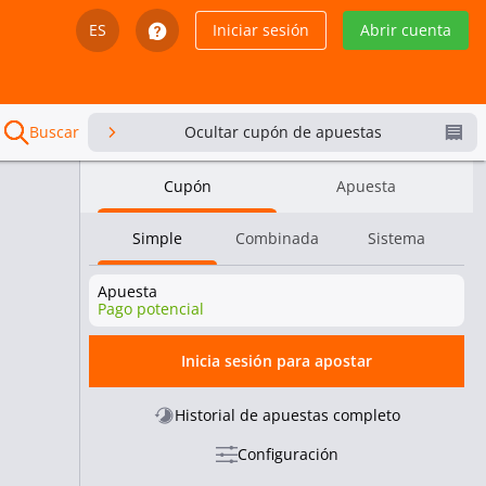
ES
Iniciar sesión
Abrir cuenta
English
Español Perú
Buscar
Ocultar cupón de apuestas
Cupón
Apuesta
Simple
Combinada
Sistema
Apuesta
Pago potencial
Inicia sesión para apostar
Historial de apuestas completo
Configuración