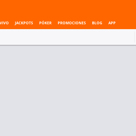
 VIVO
JACKPOTS
PÓKER
PROMOCIONES
BLOG
APP