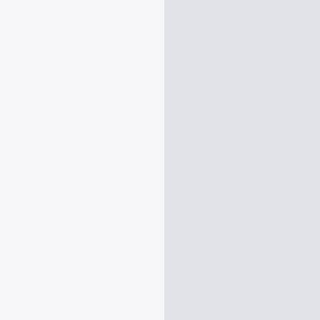
Haz clic en el icono
Síguenos en
de la 'Estrella' para
agregar a Favoritos
Sponsor Oficial