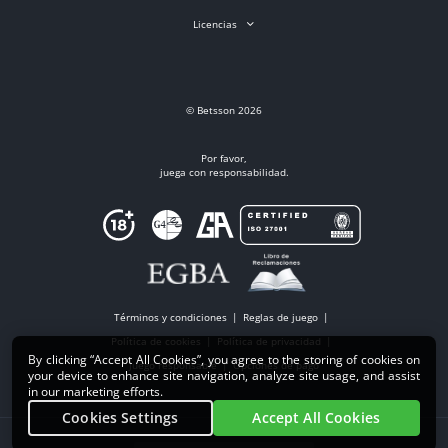
Licencias
© Betsson 2026
Por favor,
juega con responsabilidad.
Términos y condiciones
Reglas de juego
Política de cookies
Política de privacidad
By clicking “Accept All Cookies”, you agree to the storing of cookies on
Juego responsable
Opciones de pago
your device to enhance site navigation, analyze site usage, and assist
in our marketing efforts.
Cookies Settings
Accept All Cookies