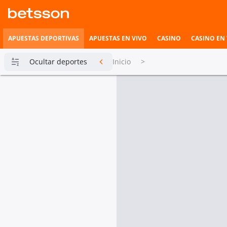
APUESTAS DEPORTIVAS
APUESTAS EN VIVO
CASINO
CASINO EN
Ocultar deportes
Inicio
>
Inicio
Reto Experto
Torneos de
apuestas
Cuotas
mejoradas
Transmisiones
en vivo
Favoritos