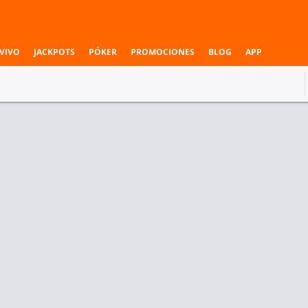
 VIVO
JACKPOTS
PÓKER
PROMOCIONES
BLOG
APP