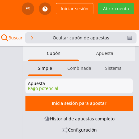
ES
Iniciar sesión
Abrir cuenta
English
Español Perú
Buscar
Ocultar cupón de apuestas
Cupón
Apuesta
Simple
Combinada
Sistema
Apuesta
Pago potencial
Inicia sesión para apostar
Historial de apuestas completo
Configuración