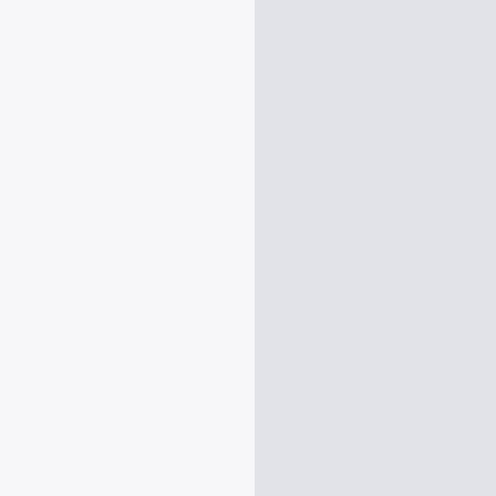
Haz clic en el icono
Síguenos en
de la 'Estrella' para
agregar a Favoritos
Sponsor Oficial