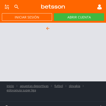
INICIAR SESIÓN
ABRIR CUENTA
CASINO EN VIVO
JACKPOTS
PÓKER
PROMOCIONES
APP
inicio
apuestas deportivas
futbol
slovakia
eslovaquia super liga