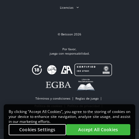
Licencias
© Betsson 2026
Por favor,
juega con responsabilidad.
Términos y condiciones
Reglas de juego
Política de cookies
Política de privacidad
By clicking “Accept All Cookies”, you agree to the storing of cookies on
Juego responsable
Opciones de pago
your device to enhance site navigation, analyze site usage, and assist
in our marketing efforts.
Cookies Settings
Accept All Cookies