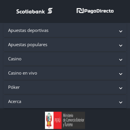
Apuestas deportivas
Apuestas populares
Casino
Casino en vivo
Póker
Acerca