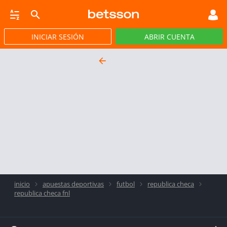
INICIAR SESIÓN
ABRIR CUENTA
CASINO EN VIVO
JACKPOTS
PÓKER
PROMOCIONES
APP
inicio
apuestas deportivas
futbol
republica checa
republica checa fnl