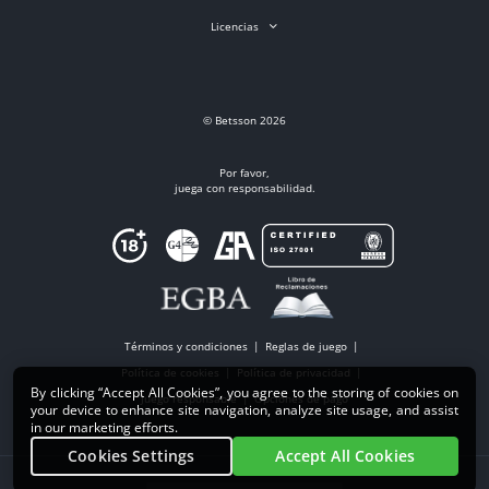
Licencias
© Betsson 2026
Por favor,
juega con responsabilidad.
Términos y condiciones
Reglas de juego
Política de cookies
Política de privacidad
By clicking “Accept All Cookies”, you agree to the storing of cookies on
Juego responsable
Opciones de pago
your device to enhance site navigation, analyze site usage, and assist
in our marketing efforts.
Cookies Settings
Accept All Cookies