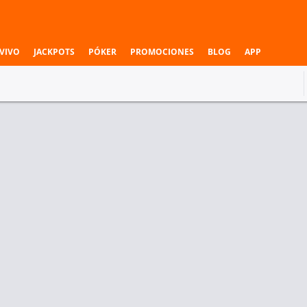
 VIVO
JACKPOTS
PÓKER
PROMOCIONES
BLOG
APP