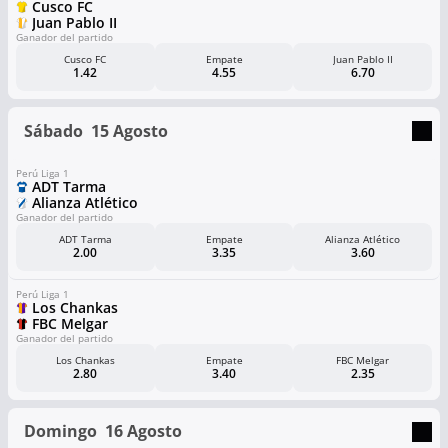
Cusco FC
Juan Pablo II
Ganador del partido
Cusco FC
Empate
Juan Pablo II
1.42
4.55
6.70
Sábado
15 Agosto
Perú Liga 1
ADT Tarma
Alianza Atlético
Ganador del partido
ADT Tarma
Empate
Alianza Atlético
2.00
3.35
3.60
Perú Liga 1
Los Chankas
FBC Melgar
Ganador del partido
Los Chankas
Empate
FBC Melgar
2.80
3.40
2.35
Domingo
16 Agosto