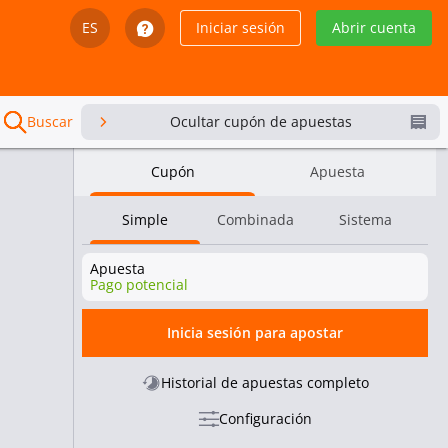
ES
Iniciar sesión
Abrir cuenta
English
Español Perú
Buscar
Ocultar cupón de apuestas
Cupón
Apuesta
Simple
Combinada
Sistema
Apuesta
Pago potencial
Inicia sesión para apostar
Historial de apuestas completo
Configuración