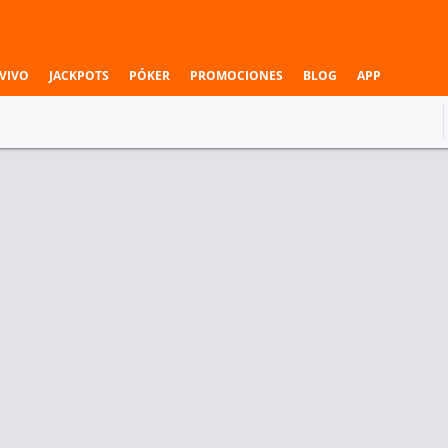
 VIVO
JACKPOTS
PÓKER
PROMOCIONES
BLOG
APP