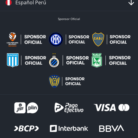
Español Perú
Sponsor Oficial