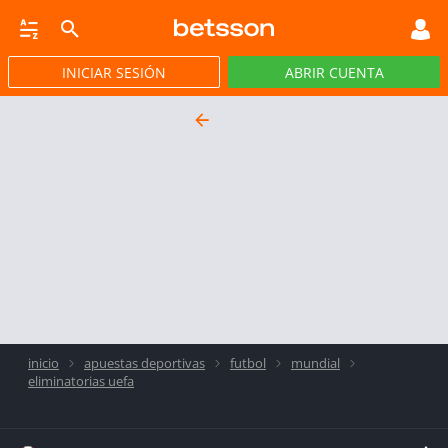
INICIAR SESIÓN
ABRIR CUENTA
CASINO EN VIVO
JACKPOTS
PÓKER
PROMOCIONES
APP
inicio
apuestas deportivas
futbol
mundial
eliminatorias uefa