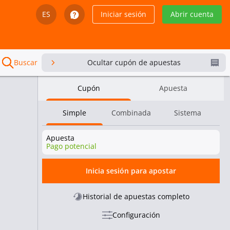
ES
Iniciar sesión
Abrir cuenta
English
Español Perú
Buscar
Ocultar cupón de apuestas
Cupón
Apuesta
Simple
Combinada
Sistema
Apuesta
Pago potencial
Inicia sesión para apostar
Historial de apuestas completo
Configuración