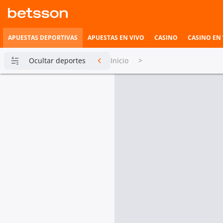
APUESTAS DEPORTIVAS
APUESTAS EN VIVO
CASINO
CASINO EN
Ocultar deportes
Inicio
>
Inicio
Reto Experto
Torneos de
apuestas
Cuotas
mejoradas
Transmisiones
en vivo
Favoritos