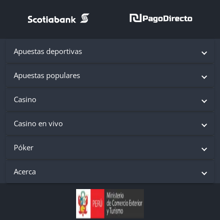
Apuestas deportivas
Apuestas populares
Casino
Casino en vivo
Póker
Acerca