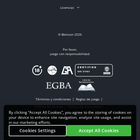
Licencias
© Betsson 2026
Por favor,
juega con responsabilidad.
Términos y condiciones
Reglas de juego
Política de cookies
Política de privacidad
By clicking “Accept All Cookies”, you agree to the storing of cookies on
Juego responsable
Opciones de pago
your device to enhance site navigation, analyze site usage, and assist
in our marketing efforts.
Cookies Settings
Accept All Cookies