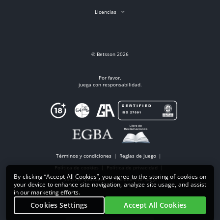
Licencias
© Betsson 2026
Por favor,
juega con responsabilidad.
Términos y condiciones
Reglas de juego
Política de cookies
Política de privacidad
By clicking “Accept All Cookies”, you agree to the storing of cookies on
Juego responsable
Opciones de pago
your device to enhance site navigation, analyze site usage, and assist
in our marketing efforts.
Cookies Settings
Accept All Cookies