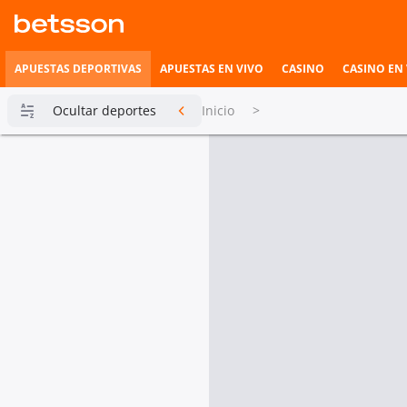
APUESTAS DEPORTIVAS
APUESTAS EN VIVO
CASINO
CASINO EN
Ocultar deportes
Inicio
>
Inicio
Reto Experto
Torneos de
apuestas
Cuotas
mejoradas
Transmisiones
en vivo
Favoritos