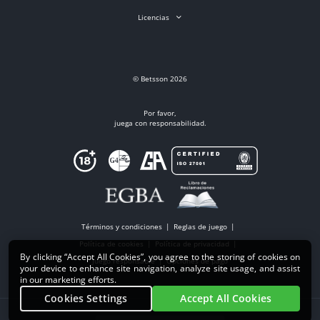
Licencias
© Betsson 2026
Por favor,
juega con responsabilidad.
Términos y condiciones
Reglas de juego
Política de cookies
Política de privacidad
By clicking “Accept All Cookies”, you agree to the storing of cookies on
Juego responsable
Opciones de pago
your device to enhance site navigation, analyze site usage, and assist
in our marketing efforts.
Cookies Settings
Accept All Cookies