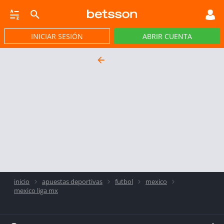
INICIAR SESIÓN
ABRIR CUENTA
CASINO EN VIVO
JACKPOTS
PÓKER
PROMOCIONES
APP
inicio
apuestas deportivas
futbol
mexico
mexico liga mx