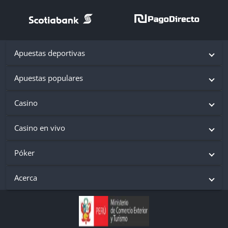
Apuestas deportivas
Apuestas populares
Casino
Casino en vivo
Póker
Acerca