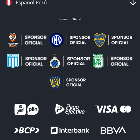
Español Perú
Sponsor Oficial