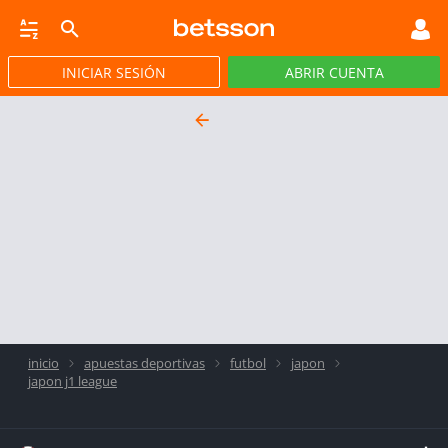
INICIAR SESIÓN
ABRIR CUENTA
CASINO EN VIVO
JACKPOTS
PÓKER
PROMOCIONES
APP
inicio
apuestas deportivas
futbol
japon
japon j1 league