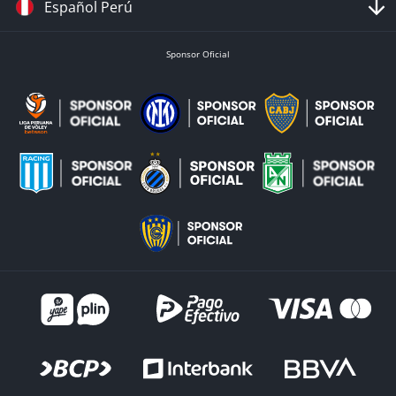
Español Perú
Sponsor Oficial