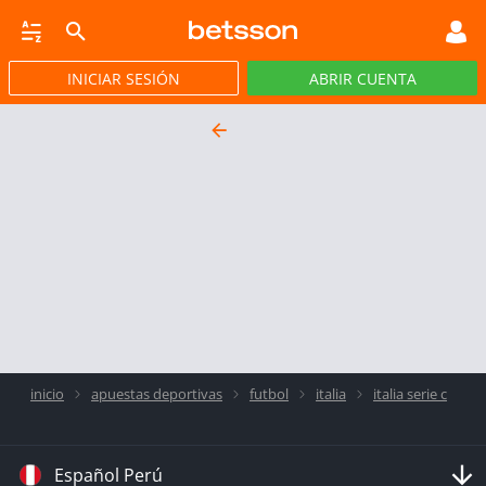
INICIAR SESIÓN
ABRIR CUENTA
CASINO EN VIVO
JACKPOTS
PÓKER
PROMOCIONES
APP
inicio
apuestas deportivas
futbol
italia
italia serie c
Español Perú