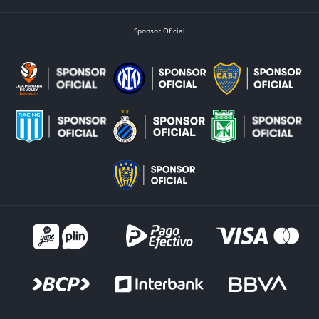
Sponsor Oficial