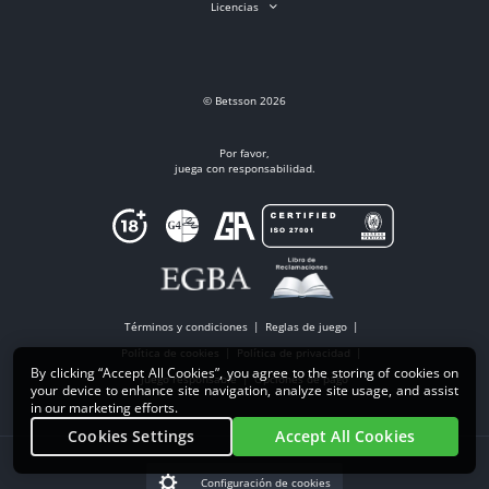
Licencias
© Betsson 2026
Por favor,
juega con responsabilidad.
Términos y condiciones
Reglas de juego
Política de cookies
Política de privacidad
By clicking “Accept All Cookies”, you agree to the storing of cookies on
Juego responsable
Opciones de pago
your device to enhance site navigation, analyze site usage, and assist
in our marketing efforts.
Cookies Settings
Accept All Cookies
Configuración de cookies