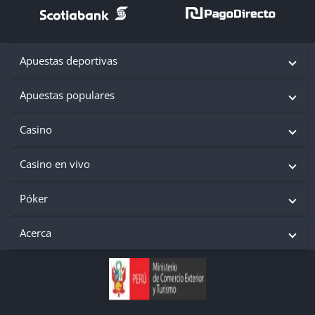
Apuestas deportivas
Apuestas populares
Casino
Casino en vivo
Póker
Acerca