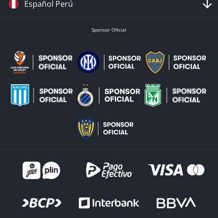
Español Perú
Sponsor Oficial