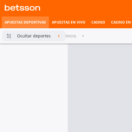
APUESTAS DEPORTIVAS
APUESTAS EN VIVO
CASINO
CASINO EN
Ocultar deportes
Inicio
>
Inicio
Reto Experto
Torneos de
apuestas
Cuotas
mejoradas
Transmisiones
en vivo
Favoritos