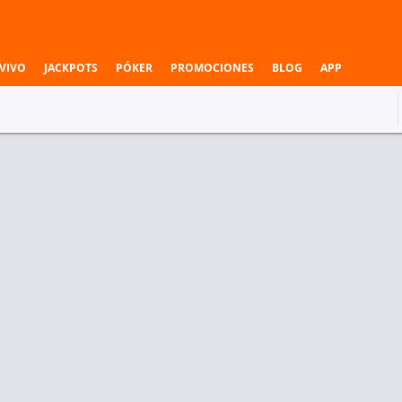
 VIVO
JACKPOTS
PÓKER
PROMOCIONES
BLOG
APP