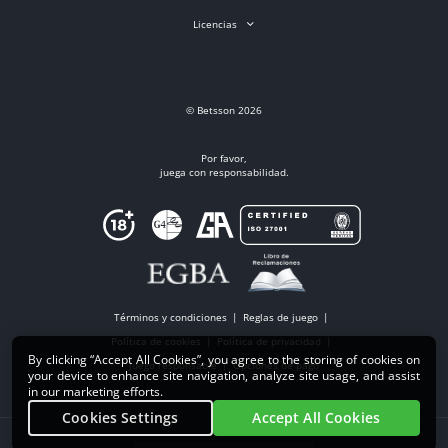
Licencias
© Betsson 2026
Por favor,
juega con responsabilidad.
Términos y condiciones
Reglas de juego
Política de cookies
Política de privacidad
By clicking “Accept All Cookies”, you agree to the storing of cookies on
Juego responsable
Opciones de pago
your device to enhance site navigation, analyze site usage, and assist
in our marketing efforts.
Cookies Settings
Accept All Cookies