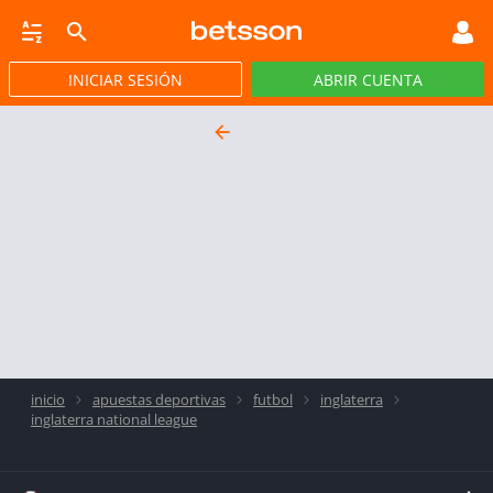
INICIAR SESIÓN
ABRIR CUENTA
CASINO EN VIVO
JACKPOTS
PÓKER
PROMOCIONES
APP
inicio
apuestas deportivas
futbol
inglaterra
inglaterra national league