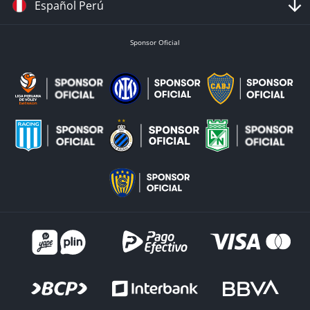
Español Perú
Sponsor Oficial